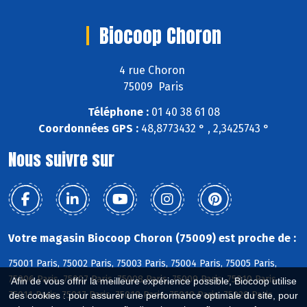
Biocoop Choron
4 rue Choron
75009 Paris
Téléphone :
01 40 38 61 08
Coordonnées GPS :
48,8773432 ° , 2,3425743 °
Nous suivre sur
Votre magasin Biocoop Choron (75009) est proche de :
75001 Paris, 75002 Paris, 75003 Paris, 75004 Paris, 75005 Paris,
75006 Paris, 75007 Paris, 75008 Paris, 75009 Paris, 75010 Paris,
Afin de vous offrir la meilleure expérience possible, Biocoop utilise
75011 Paris, 75017 Paris, 75018 Paris, 75019 Paris, 75020 Paris
des cookies : pour assurer une performance optimale du site, pour