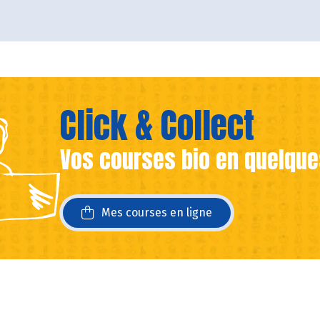
Click & Collect
Vos courses bio en quelque
ans une nouvelle fenêtre)
ans une nouvelle fenêtre)
Mes courses en ligne