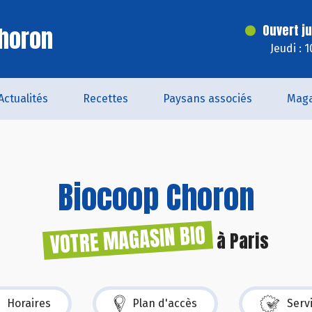
horon
Ouvert j
Jeudi : 
Actualités
Recettes
Paysans associés
Maga
Biocoop Choron
VOTRE MAGASIN BIO
à Paris
Horaires
Plan d'accès
Serv