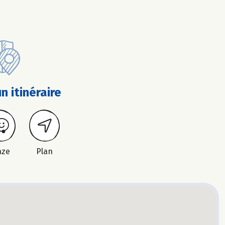
n itinéraire
aze
Plan