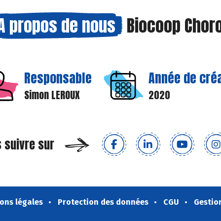
A propos de nous
Biocoop Chor
Responsable
Année de cré
Simon LEROUX
2020
 suivre sur
ons légales
Protection des données
CGU
Gestio