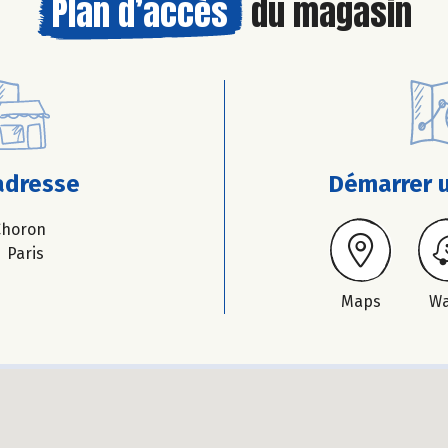
Plan d’accès
du magasin
adresse
Démarrer u
Choron
 Paris
Maps
W