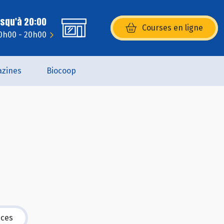
usqu'à 20:00
Courses en ligne
(s’ouvre dans une nouvelle fenêtr
10h00 - 20h00
zines
Biocoop
ices