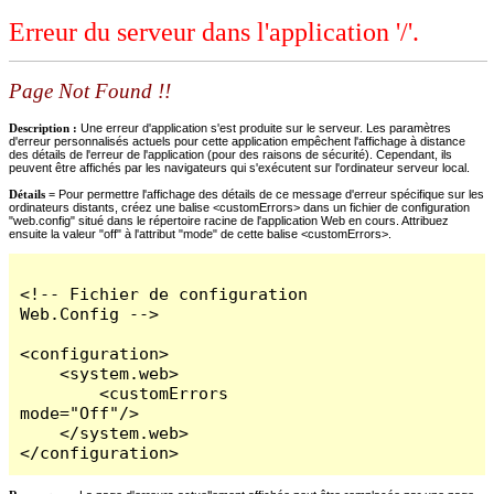
Erreur du serveur dans l'application '/'.
Page Not Found !!
Description :
Une erreur d'application s'est produite sur le serveur. Les paramètres
d'erreur personnalisés actuels pour cette application empêchent l'affichage à distance
des détails de l'erreur de l'application (pour des raisons de sécurité). Cependant, ils
peuvent être affichés par les navigateurs qui s'exécutent sur l'ordinateur serveur local.
Détails =
Pour permettre l'affichage des détails de ce message d'erreur spécifique sur les
ordinateurs distants, créez une balise <customErrors> dans un fichier de configuration
"web.config" situé dans le répertoire racine de l'application Web en cours. Attribuez
ensuite la valeur "off" à l'attribut "mode" de cette balise <customErrors>.
<!-- Fichier de configuration 
Web.Config -->

<configuration>

    <system.web>

        <customErrors 
mode="Off"/>

    </system.web>

</configuration>