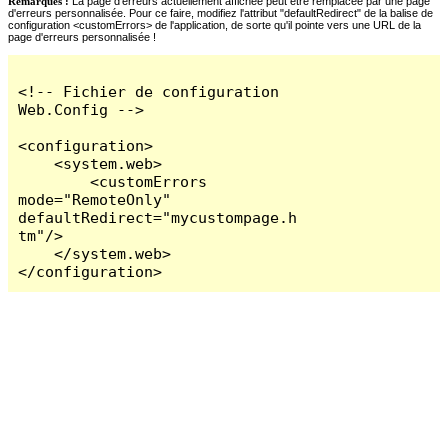
Remarques :
La page d'erreurs actuellement affichée peut être remplacée par une page
d'erreurs personnalisée. Pour ce faire, modifiez l'attribut "defaultRedirect" de la balise de
configuration <customErrors> de l'application, de sorte qu'il pointe vers une URL de la
page d'erreurs personnalisée !
<!-- Fichier de configuration 
Web.Config -->

<configuration>

    <system.web>

        <customErrors 
mode="RemoteOnly" 
defaultRedirect="mycustompage.h
tm"/>

    </system.web>

</configuration>