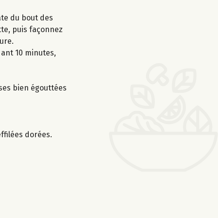
pâte du bout des
tte, puis façonnez
ure.
dant 10 minutes,
ises bien égouttées
ffilées dorées.