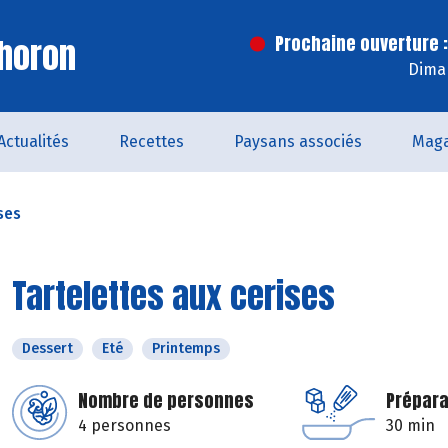
horon
Prochaine ouverture :
Dima
Actualités
Recettes
Paysans associés
Maga
ses
Tartelettes aux cerises
Dessert
Eté
Printemps
Nombre de personnes
Prépara
4 personnes
30 min