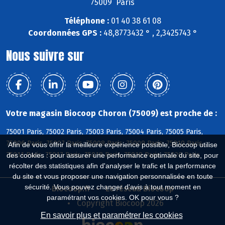
75009 Paris
Téléphone :
01 40 38 61 08
Coordonnées GPS :
48,8773432 ° , 2,3425743 °
Nous suivre sur
Votre magasin Biocoop Choron (75009) est proche de :
75001 Paris, 75002 Paris, 75003 Paris, 75004 Paris, 75005 Paris,
75006 Paris, 75007 Paris, 75008 Paris, 75009 Paris, 75010 Paris,
Afin de vous offrir la meilleure expérience possible, Biocoop utilise
75011 Paris, 75017 Paris, 75018 Paris, 75019 Paris, 75020 Paris
des cookies : pour assurer une performance optimale du site, pour
récolter des statistiques afin d'analyser le trafic et la performance
du site et vous proposer une navigation personnalisée en toute
sécurité. Vous pouvez changer d'avis à tout moment en
Biocoop.fr
Le réseau Biocoop
paramétrant vos cookies. OK pour vous ?
Copyright Biocoop 2026
En savoir plus et paramétrer les cookies