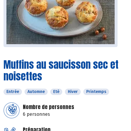
Muffins au saucisson sec et
noisettes
Entrée
Automne
Eté
Hiver
Printemps
Nombre de personnes
6 personnes
Préparation