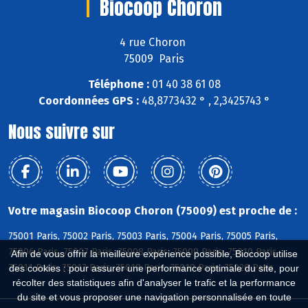
Biocoop Choron
4 rue Choron
75009 Paris
Téléphone :
01 40 38 61 08
Coordonnées GPS :
48,8773432 ° , 2,3425743 °
Nous suivre sur
Votre magasin Biocoop Choron (75009) est proche de :
75001 Paris, 75002 Paris, 75003 Paris, 75004 Paris, 75005 Paris,
75006 Paris, 75007 Paris, 75008 Paris, 75009 Paris, 75010 Paris,
Afin de vous offrir la meilleure expérience possible, Biocoop utilise
75011 Paris, 75017 Paris, 75018 Paris, 75019 Paris, 75020 Paris
des cookies : pour assurer une performance optimale du site, pour
récolter des statistiques afin d'analyser le trafic et la performance
du site et vous proposer une navigation personnalisée en toute