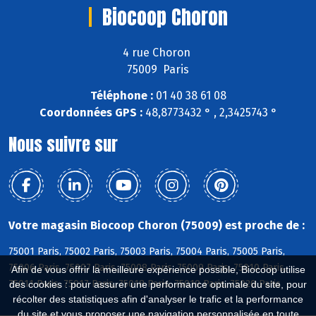
Biocoop Choron
4 rue Choron
75009 Paris
Téléphone :
01 40 38 61 08
Coordonnées GPS :
48,8773432 ° , 2,3425743 °
Nous suivre sur
Votre magasin Biocoop Choron (75009) est proche de :
75001 Paris, 75002 Paris, 75003 Paris, 75004 Paris, 75005 Paris,
75006 Paris, 75007 Paris, 75008 Paris, 75009 Paris, 75010 Paris,
Afin de vous offrir la meilleure expérience possible, Biocoop utilise
75011 Paris, 75017 Paris, 75018 Paris, 75019 Paris, 75020 Paris
des cookies : pour assurer une performance optimale du site, pour
récolter des statistiques afin d'analyser le trafic et la performance
du site et vous proposer une navigation personnalisée en toute