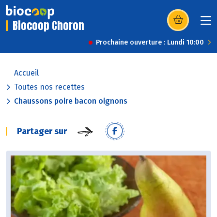
Biocoop Choron
(s’ouvre dans u
Prochaine ouverture : Lundi 10:00
Accueil
Toutes nos recettes
Chaussons poire bacon oignons
Partager sur