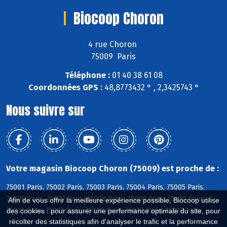
Biocoop Choron
4 rue Choron
75009 Paris
Téléphone :
01 40 38 61 08
Coordonnées GPS :
48,8773432 ° , 2,3425743 °
Nous suivre sur
Votre magasin Biocoop Choron (75009) est proche de :
75001 Paris, 75002 Paris, 75003 Paris, 75004 Paris, 75005 Paris,
75006 Paris, 75007 Paris, 75008 Paris, 75009 Paris, 75010 Paris,
Afin de vous offrir la meilleure expérience possible, Biocoop utilise
75011 Paris, 75017 Paris, 75018 Paris, 75019 Paris, 75020 Paris
des cookies : pour assurer une performance optimale du site, pour
récolter des statistiques afin d'analyser le trafic et la performance