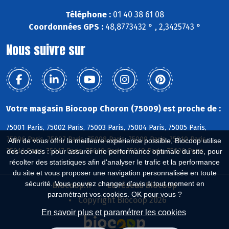
Téléphone :
01 40 38 61 08
Coordonnées GPS :
48,8773432 ° , 2,3425743 °
Nous suivre sur
Votre magasin Biocoop Choron (75009) est proche de :
75001 Paris, 75002 Paris, 75003 Paris, 75004 Paris, 75005 Paris,
75006 Paris, 75007 Paris, 75008 Paris, 75009 Paris, 75010 Paris,
Afin de vous offrir la meilleure expérience possible, Biocoop utilise
75011 Paris, 75017 Paris, 75018 Paris, 75019 Paris, 75020 Paris
des cookies : pour assurer une performance optimale du site, pour
récolter des statistiques afin d'analyser le trafic et la performance
du site et vous proposer une navigation personnalisée en toute
sécurité. Vous pouvez changer d'avis à tout moment en
Biocoop.fr
Le réseau Biocoop
paramétrant vos cookies. OK pour vous ?
Copyright Biocoop 2026
En savoir plus et paramétrer les cookies