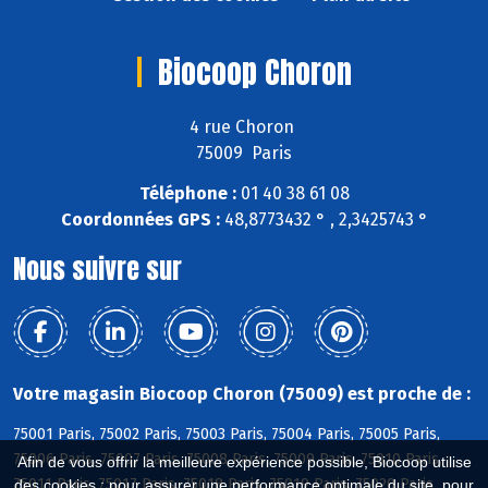
Biocoop Choron
4 rue Choron
75009 Paris
Téléphone :
01 40 38 61 08
Coordonnées GPS :
48,8773432 ° , 2,3425743 °
Nous suivre sur
Votre magasin Biocoop Choron (75009) est proche de :
75001 Paris, 75002 Paris, 75003 Paris, 75004 Paris, 75005 Paris,
75006 Paris, 75007 Paris, 75008 Paris, 75009 Paris, 75010 Paris,
Afin de vous offrir la meilleure expérience possible, Biocoop utilise
75011 Paris, 75017 Paris, 75018 Paris, 75019 Paris, 75020 Paris
des cookies : pour assurer une performance optimale du site, pour