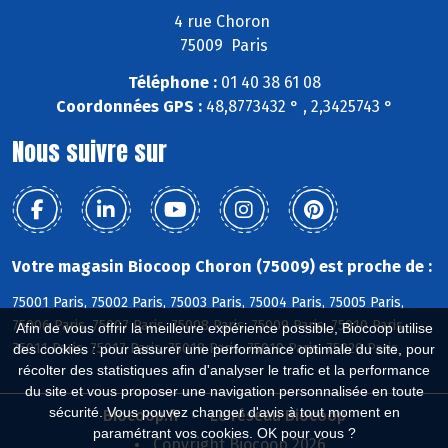
4 rue Choron
75009 Paris
Téléphone :
01 40 38 61 08
Coordonnées GPS :
48,8773432 ° , 2,3425743 °
Nous suivre sur
Votre magasin Biocoop Choron (75009) est proche de :
75001 Paris, 75002 Paris, 75003 Paris, 75004 Paris, 75005 Paris,
75006 Paris, 75007 Paris, 75008 Paris, 75009 Paris, 75010 Paris,
Afin de vous offrir la meilleure expérience possible, Biocoop utilise
75011 Paris, 75017 Paris, 75018 Paris, 75019 Paris, 75020 Paris
des cookies : pour assurer une performance optimale du site, pour
récolter des statistiques afin d'analyser le trafic et la performance
du site et vous proposer une navigation personnalisée en toute
sécurité. Vous pouvez changer d'avis à tout moment en
Biocoop.fr
Le réseau Biocoop
paramétrant vos cookies. OK pour vous ?
Copyright Biocoop 2026