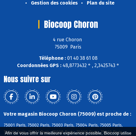
Gestion des cookies
Plan du site
Biocoop Choron
4 rue Choron
75009 Paris
Téléphone :
01 40 38 61 08
Coordonnées GPS :
48,8773432 ° , 2,3425743 °
Nous suivre sur
Votre magasin Biocoop Choron (75009) est proche de :
75001 Paris, 75002 Paris, 75003 Paris, 75004 Paris, 75005 Paris,
75006 Paris, 75007 Paris, 75008 Paris, 75009 Paris, 75010 Paris,
Afin de vous offrir la meilleure expérience possible, Biocoop utilise