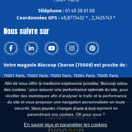
Téléphone :
01 40 38 61 08
Coordonnées GPS :
48,8773432 ° , 2,3425743 °
Nous suivre sur
Votre magasin Biocoop Choron (75009) est proche de :
75001 Paris, 75002 Paris, 75003 Paris, 75004 Paris, 75005 Paris,
75006 Paris, 75007 Paris, 75008 Paris, 75009 Paris, 75010 Paris,
Afin de vous offrir la meilleure expérience possible, Biocoop utilise
75011 Paris, 75017 Paris, 75018 Paris, 75019 Paris, 75020 Paris
des cookies : pour assurer une performance optimale du site, pour
récolter des statistiques afin d'analyser le trafic et la performance
du site et vous proposer une navigation personnalisée en toute
sécurité. Vous pouvez changer d'avis à tout moment en
Biocoop.fr
Le réseau Biocoop
paramétrant vos cookies. OK pour vous ?
Copyright Biocoop 2026
En savoir plus et paramétrer les cookies