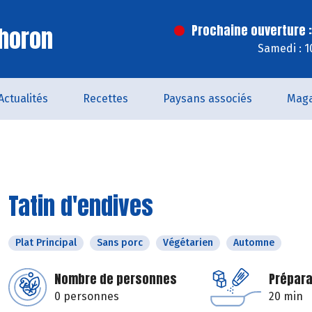
horon
Prochaine ouverture :
Samedi : 1
Actualités
Recettes
Paysans associés
Maga
Tatin d'endives
Plat Principal
Sans porc
Végétarien
Automne
Nombre de personnes
Prépara
0 personnes
20 min