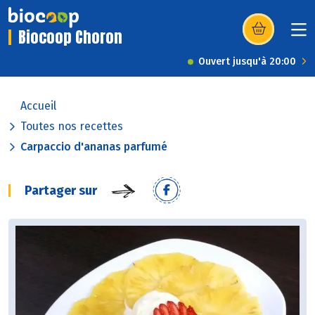
Biocoop Choron
(s’ouvre dans u
Ouvert jusqu'à 20:00
Accueil
Toutes nos recettes
Carpaccio d'ananas parfumé
Partager sur