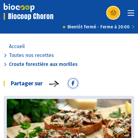
Biocoop Choron
(s’ouvre dans u
Bientôt fermé - Ferme à 20:00
Accueil
Toutes nos recettes
Croute forestière aux morilles
Partager sur