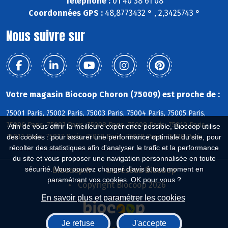
Téléphone :
01 40 38 61 08
Coordonnées GPS :
48,8773432 ° , 2,3425743 °
Nous suivre sur
Votre magasin Biocoop Choron (75009) est proche de :
75001 Paris, 75002 Paris, 75003 Paris, 75004 Paris, 75005 Paris,
75006 Paris, 75007 Paris, 75008 Paris, 75009 Paris, 75010 Paris,
Afin de vous offrir la meilleure expérience possible, Biocoop utilise
75011 Paris, 75017 Paris, 75018 Paris, 75019 Paris, 75020 Paris
des cookies : pour assurer une performance optimale du site, pour
récolter des statistiques afin d'analyser le trafic et la performance
du site et vous proposer une navigation personnalisée en toute
sécurité. Vous pouvez changer d'avis à tout moment en
Biocoop.fr
Le réseau Biocoop
paramétrant vos cookies. OK pour vous ?
Copyright Biocoop 2026
En savoir plus et paramétrer les cookies
Je refuse
J'accepte