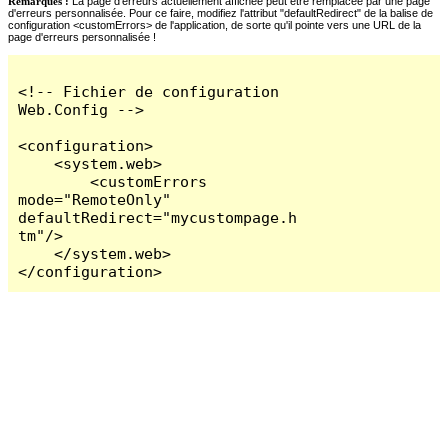
Remarques :
La page d'erreurs actuellement affichée peut être remplacée par une page
d'erreurs personnalisée. Pour ce faire, modifiez l'attribut "defaultRedirect" de la balise de
configuration <customErrors> de l'application, de sorte qu'il pointe vers une URL de la
page d'erreurs personnalisée !
<!-- Fichier de configuration 
Web.Config -->

<configuration>

    <system.web>

        <customErrors 
mode="RemoteOnly" 
defaultRedirect="mycustompage.h
tm"/>

    </system.web>

</configuration>