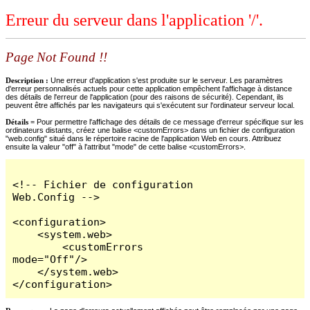
Erreur du serveur dans l'application '/'.
Page Not Found !!
Description :
Une erreur d'application s'est produite sur le serveur. Les paramètres
d'erreur personnalisés actuels pour cette application empêchent l'affichage à distance
des détails de l'erreur de l'application (pour des raisons de sécurité). Cependant, ils
peuvent être affichés par les navigateurs qui s'exécutent sur l'ordinateur serveur local.
Détails =
Pour permettre l'affichage des détails de ce message d'erreur spécifique sur les
ordinateurs distants, créez une balise <customErrors> dans un fichier de configuration
"web.config" situé dans le répertoire racine de l'application Web en cours. Attribuez
ensuite la valeur "off" à l'attribut "mode" de cette balise <customErrors>.
<!-- Fichier de configuration 
Web.Config -->

<configuration>

    <system.web>

        <customErrors 
mode="Off"/>

    </system.web>

</configuration>