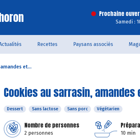
horon
Prochaine ouver
Samedi : 1
Actualités
Recettes
Paysans associés
Maga
 amandes et...
Cookies au sarrasin, amandes 
Dessert
Sans lactose
Sans porc
Végétarien
Nombre de personnes
Prépara
2 personnes
10 min