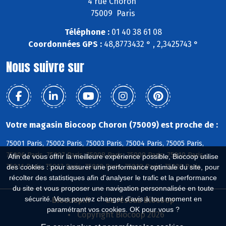
4 rue Choron
75009 Paris
Téléphone :
01 40 38 61 08
Coordonnées GPS :
48,8773432 ° , 2,3425743 °
Nous suivre sur
Votre magasin Biocoop Choron (75009) est proche de :
75001 Paris, 75002 Paris, 75003 Paris, 75004 Paris, 75005 Paris,
75006 Paris, 75007 Paris, 75008 Paris, 75009 Paris, 75010 Paris,
Afin de vous offrir la meilleure expérience possible, Biocoop utilise
75011 Paris, 75017 Paris, 75018 Paris, 75019 Paris, 75020 Paris
des cookies : pour assurer une performance optimale du site, pour
récolter des statistiques afin d'analyser le trafic et la performance
du site et vous proposer une navigation personnalisée en toute
sécurité. Vous pouvez changer d'avis à tout moment en
Biocoop.fr
Le réseau Biocoop
paramétrant vos cookies. OK pour vous ?
Copyright Biocoop 2026