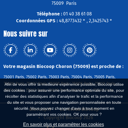
75009 Paris
Téléphone :
01 40 38 61 08
Coordonnées GPS :
48,8773432 ° , 2,3425743 °
Nous suivre sur
Votre magasin Biocoop Choron (75009) est proche de :
75001 Paris, 75002 Paris, 75003 Paris, 75004 Paris, 75005 Paris,
75006 Paris, 75007 Paris, 75008 Paris, 75009 Paris, 75010 Paris,
Afin de vous offrir la meilleure expérience possible, Biocoop utilise
75011 Paris, 75017 Paris, 75018 Paris, 75019 Paris, 75020 Paris
des cookies : pour assurer une performance optimale du site, pour
récolter des statistiques afin d'analyser le trafic et la performance
du site et vous proposer une navigation personnalisée en toute
sécurité. Vous pouvez changer d'avis à tout moment en
Biocoop.fr
Le réseau Biocoop
paramétrant vos cookies. OK pour vous ?
Copyright Biocoop 2026
En savoir plus et paramétrer les cookies