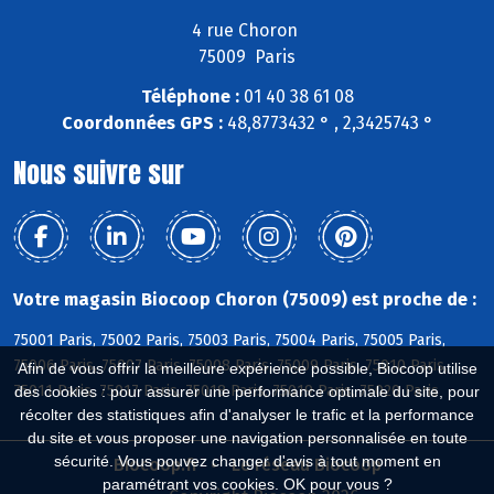
4 rue Choron
75009 Paris
Téléphone :
01 40 38 61 08
Coordonnées GPS :
48,8773432 ° , 2,3425743 °
Nous suivre sur
Votre magasin Biocoop Choron (75009) est proche de :
75001 Paris, 75002 Paris, 75003 Paris, 75004 Paris, 75005 Paris,
75006 Paris, 75007 Paris, 75008 Paris, 75009 Paris, 75010 Paris,
Afin de vous offrir la meilleure expérience possible, Biocoop utilise
75011 Paris, 75017 Paris, 75018 Paris, 75019 Paris, 75020 Paris
des cookies : pour assurer une performance optimale du site, pour
récolter des statistiques afin d'analyser le trafic et la performance
du site et vous proposer une navigation personnalisée en toute
sécurité. Vous pouvez changer d'avis à tout moment en
Biocoop.fr
Le réseau Biocoop
paramétrant vos cookies. OK pour vous ?