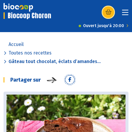
Biocoop Choron
(s’ouvre dans u
Ouvert jusqu'à 20:00
Accueil
Toutes nos recettes
Gâteau tout chocolat, éclats d’amandes...
Partager sur