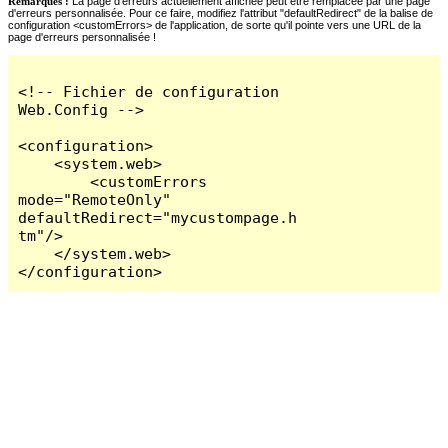
Remarques :
La page d'erreurs actuellement affichée peut être remplacée par une page
d'erreurs personnalisée. Pour ce faire, modifiez l'attribut "defaultRedirect" de la balise de
configuration <customErrors> de l'application, de sorte qu'il pointe vers une URL de la
page d'erreurs personnalisée !
<!-- Fichier de configuration 
Web.Config -->

<configuration>

    <system.web>

        <customErrors 
mode="RemoteOnly" 
defaultRedirect="mycustompage.h
tm"/>

    </system.web>

</configuration>