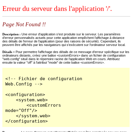
Erreur du serveur dans l'application '/'.
Page Not Found !!
Description :
Une erreur d'application s'est produite sur le serveur. Les paramètres
d'erreur personnalisés actuels pour cette application empêchent l'affichage à distance
des détails de l'erreur de l'application (pour des raisons de sécurité). Cependant, ils
peuvent être affichés par les navigateurs qui s'exécutent sur l'ordinateur serveur local.
Détails =
Pour permettre l'affichage des détails de ce message d'erreur spécifique sur les
ordinateurs distants, créez une balise <customErrors> dans un fichier de configuration
"web.config" situé dans le répertoire racine de l'application Web en cours. Attribuez
ensuite la valeur "off" à l'attribut "mode" de cette balise <customErrors>.
<!-- Fichier de configuration 
Web.Config -->

<configuration>

    <system.web>

        <customErrors 
mode="Off"/>

    </system.web>

</configuration>