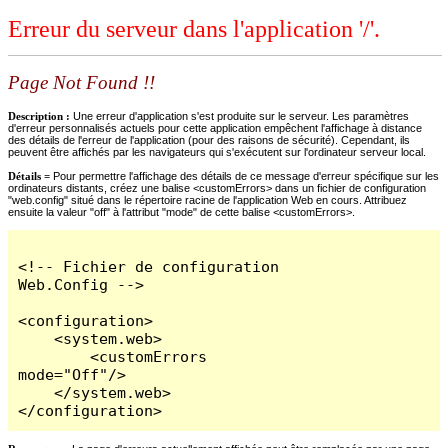
Erreur du serveur dans l'application '/'.
Page Not Found !!
Description :
Une erreur d'application s'est produite sur le serveur. Les paramètres
d'erreur personnalisés actuels pour cette application empêchent l'affichage à distance
des détails de l'erreur de l'application (pour des raisons de sécurité). Cependant, ils
peuvent être affichés par les navigateurs qui s'exécutent sur l'ordinateur serveur local.
Détails =
Pour permettre l'affichage des détails de ce message d'erreur spécifique sur les
ordinateurs distants, créez une balise <customErrors> dans un fichier de configuration
"web.config" situé dans le répertoire racine de l'application Web en cours. Attribuez
ensuite la valeur "off" à l'attribut "mode" de cette balise <customErrors>.
<!-- Fichier de configuration 
Web.Config -->

<configuration>

    <system.web>

        <customErrors 
mode="Off"/>

    </system.web>

</configuration>