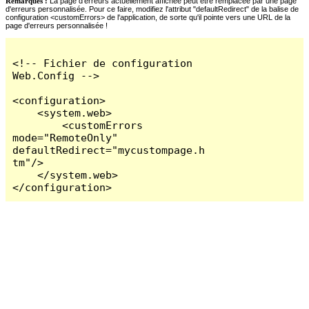
Remarques :
La page d'erreurs actuellement affichée peut être remplacée par une page
d'erreurs personnalisée. Pour ce faire, modifiez l'attribut "defaultRedirect" de la balise de
configuration <customErrors> de l'application, de sorte qu'il pointe vers une URL de la
page d'erreurs personnalisée !
<!-- Fichier de configuration 
Web.Config -->

<configuration>

    <system.web>

        <customErrors 
mode="RemoteOnly" 
defaultRedirect="mycustompage.h
tm"/>

    </system.web>

</configuration>