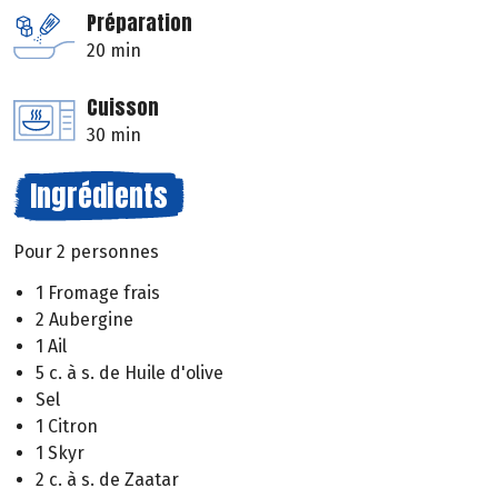
Préparation
20 min
Cuisson
30 min
Ingrédients
Pour 2 personnes
1 Fromage frais
2 Aubergine
1 Ail
5 c. à s. de Huile d'olive
Sel
1 Citron
1 Skyr
2 c. à s. de Zaatar