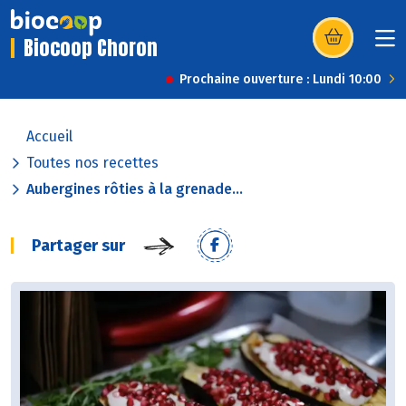
Biocoop Choron
(s’ouvre dans u
Prochaine ouverture : Lundi 10:00
Accueil
Toutes nos recettes
Aubergines rôties à la grenade...
Partager sur