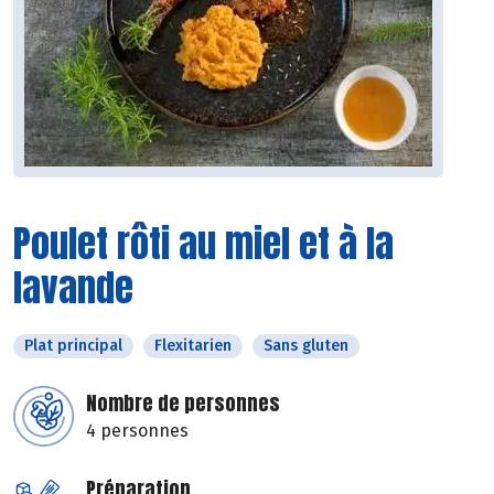
Poulet rôti au miel et à la
lavande
Plat principal
Flexitarien
Sans gluten
Nombre de personnes
4 personnes
Préparation