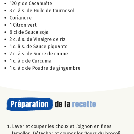
120 g de Cacahuète
3 c. à s. de Huile de tournesol
Coriandre
1 Citron vert
6 cl de Sauce soja
2 c. à s. de Vinaigre de riz
1 c. à s. de Sauce piquante
2 c. à s. de Sucre de canne
1 c. à c de Curcuma
1 c. à c de Poudre de gingembre
Préparation
de la
recette
Laver et couper les choux et l’oignon en fines
lamelles. Détacher et couper les fleurs du brocoli,