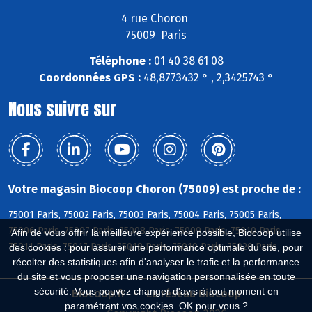
4 rue Choron
75009 Paris
Téléphone :
01 40 38 61 08
Coordonnées GPS :
48,8773432 ° , 2,3425743 °
Nous suivre sur
Votre magasin Biocoop Choron (75009) est proche de :
75001 Paris, 75002 Paris, 75003 Paris, 75004 Paris, 75005 Paris,
75006 Paris, 75007 Paris, 75008 Paris, 75009 Paris, 75010 Paris,
Afin de vous offrir la meilleure expérience possible, Biocoop utilise
75011 Paris, 75017 Paris, 75018 Paris, 75019 Paris, 75020 Paris
des cookies : pour assurer une performance optimale du site, pour
récolter des statistiques afin d'analyser le trafic et la performance
du site et vous proposer une navigation personnalisée en toute
sécurité. Vous pouvez changer d'avis à tout moment en
Biocoop.fr
Le réseau Biocoop
paramétrant vos cookies. OK pour vous ?