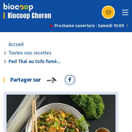
Biocoop Choron
(s’ouvre dans u
Prochaine ouverture : Samedi 10:00
Accueil
Toutes nos recettes
Pad Thaï au tofu fumé...
Partager sur