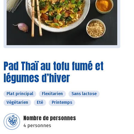
Pad Thaï au tofu fumé et
légumes d’hiver
Plat principal
Flexitarien
Sans lactose
Végétarien
Eté
Printemps
Nombre de personnes
4 personnes