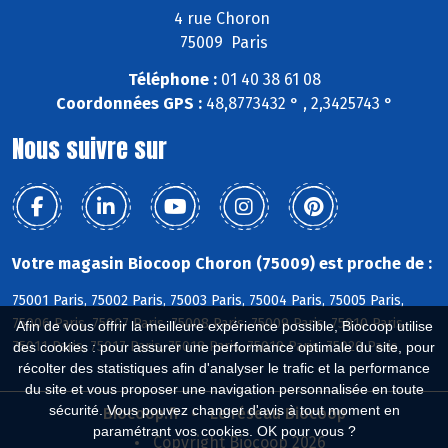
4 rue Choron
75009 Paris
Téléphone :
01 40 38 61 08
Coordonnées GPS :
48,8773432 ° , 2,3425743 °
Nous suivre sur
Votre magasin Biocoop Choron (75009) est proche de :
75001 Paris, 75002 Paris, 75003 Paris, 75004 Paris, 75005 Paris,
75006 Paris, 75007 Paris, 75008 Paris, 75009 Paris, 75010 Paris,
Afin de vous offrir la meilleure expérience possible, Biocoop utilise
75011 Paris, 75017 Paris, 75018 Paris, 75019 Paris, 75020 Paris
des cookies : pour assurer une performance optimale du site, pour
récolter des statistiques afin d'analyser le trafic et la performance
du site et vous proposer une navigation personnalisée en toute
sécurité. Vous pouvez changer d'avis à tout moment en
Biocoop.fr
Le réseau Biocoop
paramétrant vos cookies. OK pour vous ?
Copyright Biocoop 2026