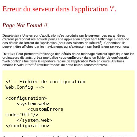
Erreur du serveur dans l'application '/'.
Page Not Found !!
Description :
Une erreur d'application s'est produite sur le serveur. Les paramètres
d'erreur personnalisés actuels pour cette application empêchent l'affichage à distance
des détails de l'erreur de l'application (pour des raisons de sécurité). Cependant, ils
peuvent être affichés par les navigateurs qui s'exécutent sur l'ordinateur serveur local.
Détails =
Pour permettre l'affichage des détails de ce message d'erreur spécifique sur les
ordinateurs distants, créez une balise <customErrors> dans un fichier de configuration
"web.config" situé dans le répertoire racine de l'application Web en cours. Attribuez
ensuite la valeur "off" à l'attribut "mode" de cette balise <customErrors>.
<!-- Fichier de configuration 
Web.Config -->

<configuration>

    <system.web>

        <customErrors 
mode="Off"/>

    </system.web>

</configuration>