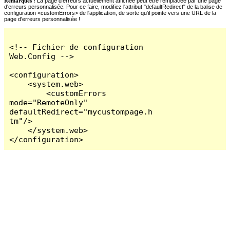
Remarques :
La page d'erreurs actuellement affichée peut être remplacée par une page
d'erreurs personnalisée. Pour ce faire, modifiez l'attribut "defaultRedirect" de la balise de
configuration <customErrors> de l'application, de sorte qu'il pointe vers une URL de la
page d'erreurs personnalisée !
<!-- Fichier de configuration 
Web.Config -->

<configuration>

    <system.web>

        <customErrors 
mode="RemoteOnly" 
defaultRedirect="mycustompage.h
tm"/>

    </system.web>

</configuration>