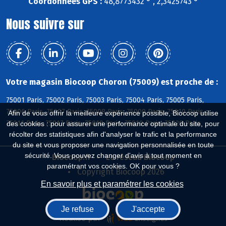
Coordonnées GPS :
48,8773432 ° , 2,3425743 °
Nous suivre sur
Votre magasin Biocoop Choron (75009) est proche de :
75001 Paris, 75002 Paris, 75003 Paris, 75004 Paris, 75005 Paris,
75006 Paris, 75007 Paris, 75008 Paris, 75009 Paris, 75010 Paris,
Afin de vous offrir la meilleure expérience possible, Biocoop utilise
75011 Paris, 75017 Paris, 75018 Paris, 75019 Paris, 75020 Paris
des cookies : pour assurer une performance optimale du site, pour
récolter des statistiques afin d'analyser le trafic et la performance
du site et vous proposer une navigation personnalisée en toute
sécurité. Vous pouvez changer d'avis à tout moment en
Biocoop.fr
Le réseau Biocoop
paramétrant vos cookies. OK pour vous ?
Copyright Biocoop 2026
En savoir plus et paramétrer les cookies
Je refuse
J'accepte
Réalisé par