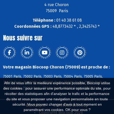
4 rue Choron
75009 Paris
Téléphone :
01 40 38 61 08
Coordonnées GPS :
48,8773432 ° , 2,3425743 °
Nous suivre sur
Votre magasin Biocoop Choron (75009) est proche de :
75001 Paris, 75002 Paris, 75003 Paris, 75004 Paris, 75005 Paris,
75006 Paris, 75007 Paris, 75008 Paris, 75009 Paris, 75010 Paris,
Afin de vous offrir la meilleure expérience possible, Biocoop utilise
75011 Paris, 75017 Paris, 75018 Paris, 75019 Paris, 75020 Paris
des cookies : pour assurer une performance optimale du site, pour
récolter des statistiques afin d'analyser le trafic et la performance
du site et vous proposer une navigation personnalisée en toute
sécurité. Vous pouvez changer d'avis à tout moment en
Biocoop.fr
Le réseau Biocoop
paramétrant vos cookies. OK pour vous ?
Copyright Biocoop 2026