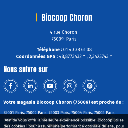
Biocoop Choron
4 rue Choron
75009 Paris
Téléphone :
01 40 38 61 08
Coordonnées GPS :
48,8773432 ° , 2,3425743 °
Nous suivre sur
Votre magasin Biocoop Choron (75009) est proche de :
75001 Paris, 75002 Paris, 75003 Paris, 75004 Paris, 75005 Paris,
75006 Paris, 75007 Paris, 75008 Paris, 75009 Paris, 75010 Paris,
Afin de vous offrir la meilleure expérience possible, Biocoop utilise
75011 Paris, 75017 Paris, 75018 Paris, 75019 Paris, 75020 Paris
des cookies : pour assurer une performance optimale du site, pour