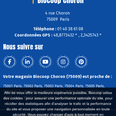
4 rue Choron
75009 Paris
Téléphone :
01 40 38 61 08
Coordonnées GPS :
48,8773432 ° , 2,3425743 °
Nous suivre sur
Votre magasin Biocoop Choron (75009) est proche de :
75001 Paris, 75002 Paris, 75003 Paris, 75004 Paris, 75005 Paris,
75006 Paris, 75007 Paris, 75008 Paris, 75009 Paris, 75010 Paris,
Afin de vous offrir la meilleure expérience possible, Biocoop utilise
75011 Paris, 75017 Paris, 75018 Paris, 75019 Paris, 75020 Paris
des cookies : pour assurer une performance optimale du site, pour
récolter des statistiques afin d'analyser le trafic et la performance
du site et vous proposer une navigation personnalisée en toute
sécurité. Vous pouvez changer d'avis à tout moment en
Biocoop.fr
Le réseau Biocoop