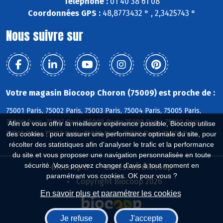
Téléphone :
01 40 38 61 08
Coordonnées GPS :
48,8773432 ° , 2,3425743 °
Nous suivre sur
Votre magasin Biocoop Choron (75009) est proche de :
75001 Paris, 75002 Paris, 75003 Paris, 75004 Paris, 75005 Paris,
75006 Paris, 75007 Paris, 75008 Paris, 75009 Paris, 75010 Paris,
Afin de vous offrir la meilleure expérience possible, Biocoop utilise
75011 Paris, 75017 Paris, 75018 Paris, 75019 Paris, 75020 Paris
des cookies : pour assurer une performance optimale du site, pour
récolter des statistiques afin d'analyser le trafic et la performance
du site et vous proposer une navigation personnalisée en toute
sécurité. Vous pouvez changer d'avis à tout moment en
Biocoop.fr
Le réseau Biocoop
paramétrant vos cookies. OK pour vous ?
Copyright Biocoop 2026
En savoir plus et paramétrer les cookies
Je refuse
J'accepte