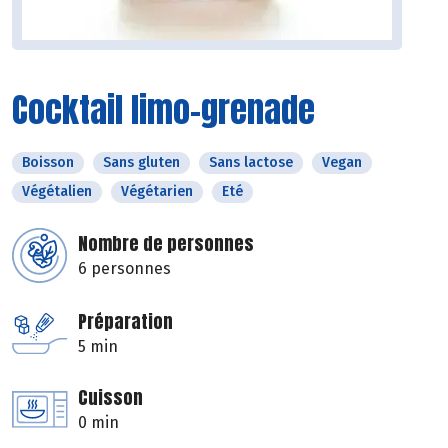
Cocktail limo-grenade
Boisson
Sans gluten
Sans lactose
Vegan
Végétalien
Végétarien
Eté
Nombre de personnes
6 personnes
Préparation
5 min
Cuisson
0 min