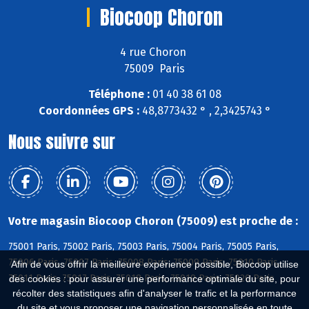
Biocoop Choron
4 rue Choron
75009 Paris
Téléphone :
01 40 38 61 08
Coordonnées GPS :
48,8773432 ° , 2,3425743 °
Nous suivre sur
Votre magasin Biocoop Choron (75009) est proche de :
75001 Paris, 75002 Paris, 75003 Paris, 75004 Paris, 75005 Paris,
75006 Paris, 75007 Paris, 75008 Paris, 75009 Paris, 75010 Paris,
Afin de vous offrir la meilleure expérience possible, Biocoop utilise
75011 Paris, 75017 Paris, 75018 Paris, 75019 Paris, 75020 Paris
des cookies : pour assurer une performance optimale du site, pour
récolter des statistiques afin d'analyser le trafic et la performance
du site et vous proposer une navigation personnalisée en toute