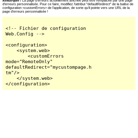
Remarques :
La page d'erreurs actuellement affichée peut être remplacée par une page
d'erreurs personnalisée. Pour ce faire, modifiez l'attribut "defaultRedirect" de la balise de
configuration <customErrors> de l'application, de sorte qu'il pointe vers une URL de la
page d'erreurs personnalisée !
<!-- Fichier de configuration 
Web.Config -->

<configuration>

    <system.web>

        <customErrors 
mode="RemoteOnly" 
defaultRedirect="mycustompage.h
tm"/>

    </system.web>

</configuration>