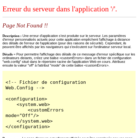
Erreur du serveur dans l'application '/'.
Page Not Found !!
Description :
Une erreur d'application s'est produite sur le serveur. Les paramètres
d'erreur personnalisés actuels pour cette application empêchent l'affichage à distance
des détails de l'erreur de l'application (pour des raisons de sécurité). Cependant, ils
peuvent être affichés par les navigateurs qui s'exécutent sur l'ordinateur serveur local.
Détails =
Pour permettre l'affichage des détails de ce message d'erreur spécifique sur les
ordinateurs distants, créez une balise <customErrors> dans un fichier de configuration
"web.config" situé dans le répertoire racine de l'application Web en cours. Attribuez
ensuite la valeur "off" à l'attribut "mode" de cette balise <customErrors>.
<!-- Fichier de configuration 
Web.Config -->

<configuration>

    <system.web>

        <customErrors 
mode="Off"/>

    </system.web>

</configuration>