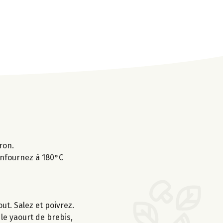
ron.
 Enfournez à 180°C
out. Salez et poivrez.
 le yaourt de brebis,