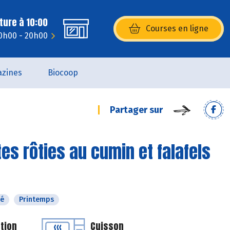
ture à 10:00
Courses en ligne
(s’ouvre dans une nouvelle fenêtr
10h00 - 20h00
zines
Biocoop
Partager sur
tes rôties au cumin et falafels
té
Printemps
tion
Cuisson