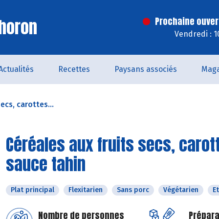
horon
Prochaine ouver
Vendredi : 
Actualités
Recettes
Paysans associés
Maga
ecs, carottes...
Céréales aux fruits secs, carot
sauce tahin
Plat principal
Flexitarien
Sans porc
Végétarien
E
Nombre de personnes
Prépara