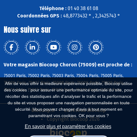
Téléphone :
01 40 38 61 08
Coordonnées GPS :
48,8773432 ° , 2,3425743 °
Nous suivre sur
Votre magasin Biocoop Choron (75009) est proche de :
75001 Paris, 75002 Paris, 75003 Paris, 75004 Paris, 75005 Paris,
75006 Paris, 75007 Paris, 75008 Paris, 75009 Paris, 75010 Paris,
Afin de vous offrir la meilleure expérience possible, Biocoop utilise
75011 Paris, 75017 Paris, 75018 Paris, 75019 Paris, 75020 Paris
des cookies : pour assurer une performance optimale du site, pour
récolter des statistiques afin d'analyser le trafic et la performance
du site et vous proposer une navigation personnalisée en toute
sécurité. Vous pouvez changer d'avis à tout moment en
Biocoop.fr
Le réseau Biocoop
paramétrant vos cookies. OK pour vous ?
Copyright Biocoop 2026
En savoir plus et paramétrer les cookies