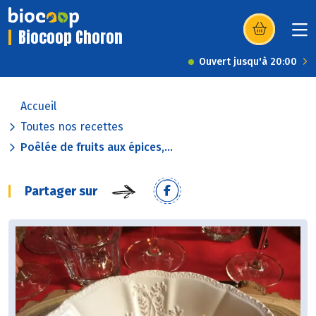
Biocoop Choron
(s’ouvre dans u
Ouvert jusqu'à 20:00
Accueil
Toutes nos recettes
Poêlée de fruits aux épices,...
Partager sur