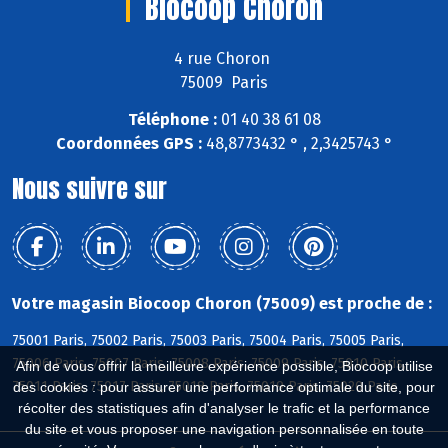
Biocoop Choron
4 rue Choron
75009 Paris
Téléphone :
01 40 38 61 08
Coordonnées GPS :
48,8773432 ° , 2,3425743 °
Nous suivre sur
Votre magasin Biocoop Choron (75009) est proche de :
75001 Paris, 75002 Paris, 75003 Paris, 75004 Paris, 75005 Paris,
75006 Paris, 75007 Paris, 75008 Paris, 75009 Paris, 75010 Paris,
Afin de vous offrir la meilleure expérience possible, Biocoop utilise
75011 Paris, 75017 Paris, 75018 Paris, 75019 Paris, 75020 Paris
des cookies : pour assurer une performance optimale du site, pour
récolter des statistiques afin d'analyser le trafic et la performance
du site et vous proposer une navigation personnalisée en toute