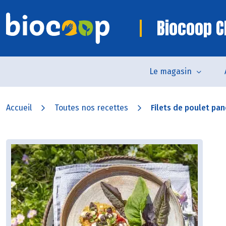
Biocoop C
Le magasin
Accueil
Toutes nos recettes
Filets de poulet pa