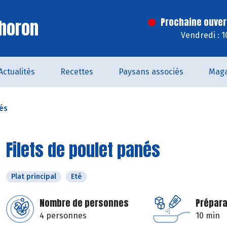
horon
Prochaine ouver
Vendredi : 
Actualités
Recettes
Paysans associés
Maga
nés
Filets de poulet panés
Plat principal
Eté
Nombre de personnes
Prépara
4 personnes
10 min