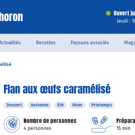
horon
Ouvert j
Jeudi : 
Actualités
Recettes
Paysans associés
Maga
élisé
Flan aux œufs caramélisé
Dessert
Automne
Eté
Hiver
Printemps
Nombre de personnes
Prépara
4 personnes
15 min