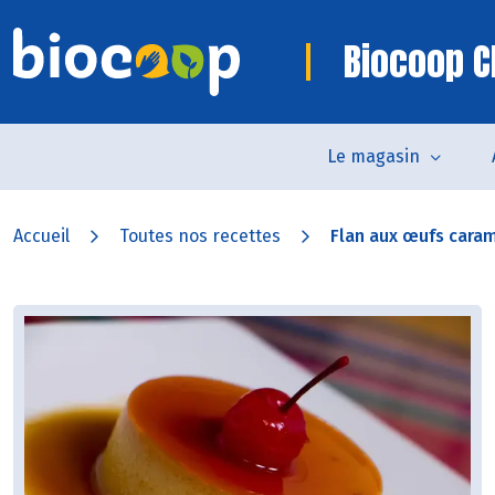
Biocoop C
Le magasin
Accueil
Toutes nos recettes
Flan aux œufs caram