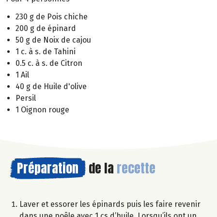
230 g de Pois chiche
200 g de épinard
50 g de Noix de cajou
1 c. à s. de Tahini
0.5 c. à s. de Citron
1 Ail
40 g de Huile d'olive
Persil
1 Oignon rouge
Préparation
de la
recette
Laver et essorer les épinards puis les faire revenir
dans une poêle avec 1 cs d’huile. Lorsqu’ils ont un