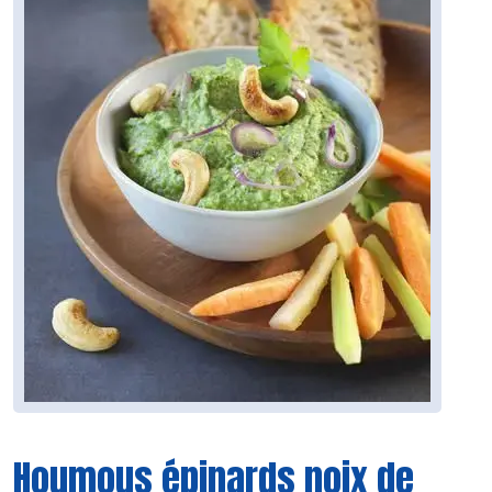
Houmous épinards noix de