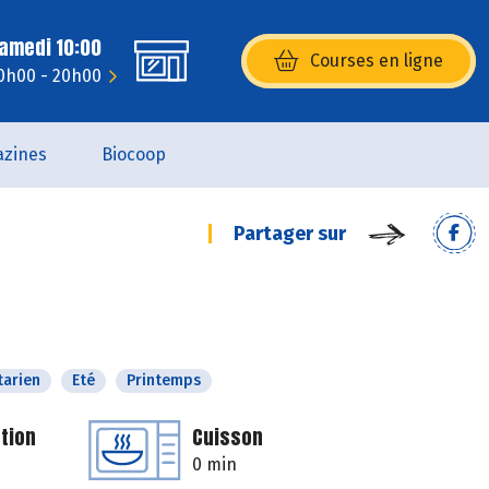
Samedi 10:00
Courses en ligne
(s’ouvre dans une nouvelle fenêtr
10h00 - 20h00
zines
Biocoop
Partager sur
tarien
Eté
Printemps
tion
Cuisson
0 min