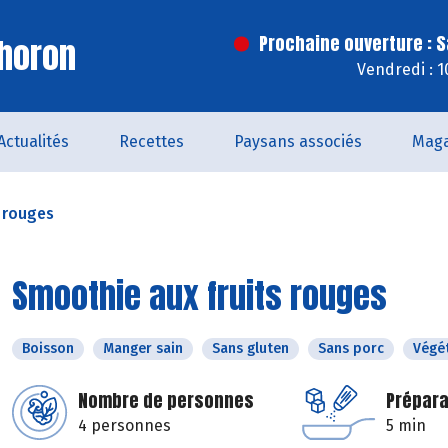
horon
Prochaine ouverture : 
Vendredi : 
Actualités
Recettes
Paysans associés
Maga
 rouges
Smoothie aux fruits rouges
Boisson
Manger sain
Sans gluten
Sans porc
Végé
Nombre de personnes
Prépara
4 personnes
5 min