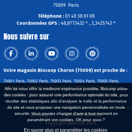
75009 Paris
Téléphone :
01 40 38 61 08
Coordonnées GPS :
48,8773432 ° , 2,3425743 °
Nous suivre sur
Votre magasin Biocoop Choron (75009) est proche de :
75001 Paris, 75002 Paris, 75003 Paris, 75004 Paris, 75005 Paris,
75006 Paris, 75007 Paris, 75008 Paris, 75009 Paris, 75010 Paris,
Afin de vous offrir la meilleure expérience possible, Biocoop utilise
75011 Paris, 75017 Paris, 75018 Paris, 75019 Paris, 75020 Paris
des cookies : pour assurer une performance optimale du site, pour
récolter des statistiques afin d'analyser le trafic et la performance
du site et vous proposer une navigation personnalisée en toute
sécurité. Vous pouvez changer d'avis à tout moment en
Biocoop.fr
Le réseau Biocoop
paramétrant vos cookies. OK pour vous ?
Copyright Biocoop 2026
En savoir plus et paramétrer les cookies