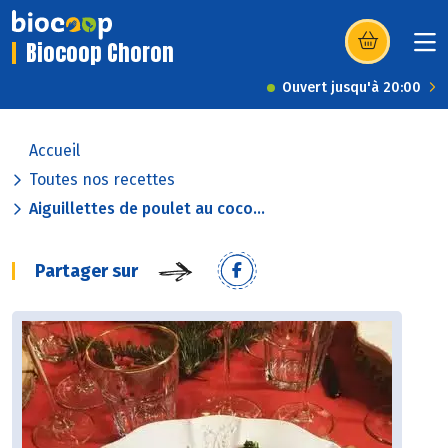
Biocoop Choron
(s’ouvre dans u
Ouvert jusqu'à 20:00
Accueil
Toutes nos recettes
Aiguillettes de poulet au coco...
Partager sur