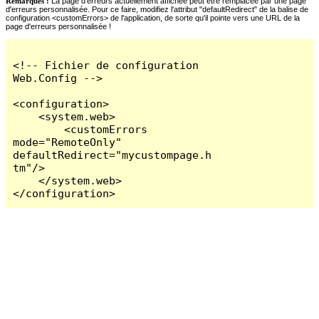
Remarques :
La page d'erreurs actuellement affichée peut être remplacée par une page
d'erreurs personnalisée. Pour ce faire, modifiez l'attribut "defaultRedirect" de la balise de
configuration <customErrors> de l'application, de sorte qu'il pointe vers une URL de la
page d'erreurs personnalisée !
<!-- Fichier de configuration 
Web.Config -->

<configuration>

    <system.web>

        <customErrors 
mode="RemoteOnly" 
defaultRedirect="mycustompage.h
tm"/>

    </system.web>

</configuration>