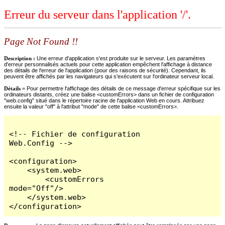
Erreur du serveur dans l'application '/'.
Page Not Found !!
Description :
Une erreur d'application s'est produite sur le serveur. Les paramètres
d'erreur personnalisés actuels pour cette application empêchent l'affichage à distance
des détails de l'erreur de l'application (pour des raisons de sécurité). Cependant, ils
peuvent être affichés par les navigateurs qui s'exécutent sur l'ordinateur serveur local.
Détails =
Pour permettre l'affichage des détails de ce message d'erreur spécifique sur les
ordinateurs distants, créez une balise <customErrors> dans un fichier de configuration
"web.config" situé dans le répertoire racine de l'application Web en cours. Attribuez
ensuite la valeur "off" à l'attribut "mode" de cette balise <customErrors>.
<!-- Fichier de configuration 
Web.Config -->

<configuration>

    <system.web>

        <customErrors 
mode="Off"/>

    </system.web>

</configuration>