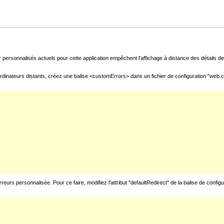
 personnalisés actuels pour cette application empêchent l'affichage à distance des détails de 
rdinateurs distants, créez une balise <customErrors> dans un fichier de configuration "web.con
urs personnalisée. Pour ce faire, modifiez l'attribut "defaultRedirect" de la balise de config