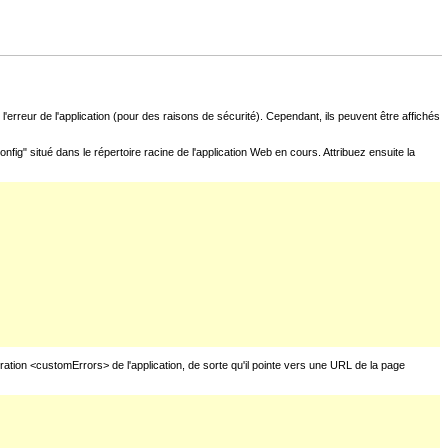
l'erreur de l'application (pour des raisons de sécurité). Cependant, ils peuvent être affichés
fig" situé dans le répertoire racine de l'application Web en cours. Attribuez ensuite la
uration <customErrors> de l'application, de sorte qu'il pointe vers une URL de la page