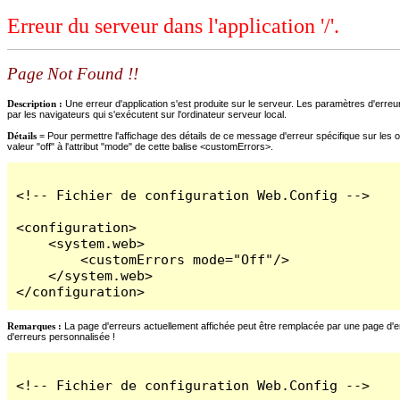
Erreur du serveur dans l'application '/'.
Page Not Found !!
Description :
Une erreur d'application s'est produite sur le serveur. Les paramètres d'erreur
par les navigateurs qui s'exécutent sur l'ordinateur serveur local.
Détails =
Pour permettre l'affichage des détails de ce message d'erreur spécifique sur les o
valeur "off" à l'attribut "mode" de cette balise <customErrors>.
<!-- Fichier de configuration Web.Config -->

<configuration>

    <system.web>

        <customErrors mode="Off"/>

    </system.web>

</configuration>
Remarques :
La page d'erreurs actuellement affichée peut être remplacée par une page d'erre
d'erreurs personnalisée !
<!-- Fichier de configuration Web.Config -->
