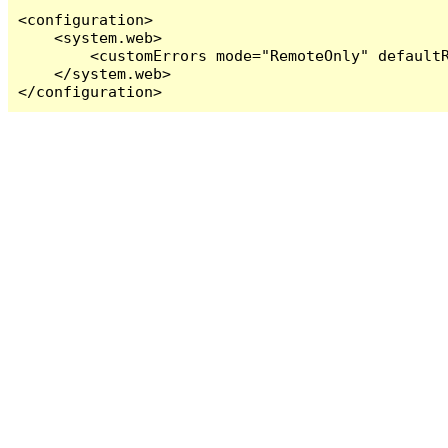
<configuration>

    <system.web>

        <customErrors mode="RemoteOnly" defaultR
    </system.web>

</configuration>