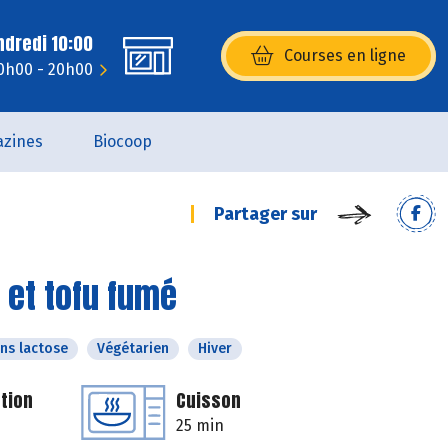
ndredi 10:00
Courses en ligne
(s’ouvre dans une nouvelle fenêtr
10h00 - 20h00
zines
Biocoop
Partager sur
 et tofu fumé
ns lactose
Végétarien
Hiver
tion
Cuisson
25 min