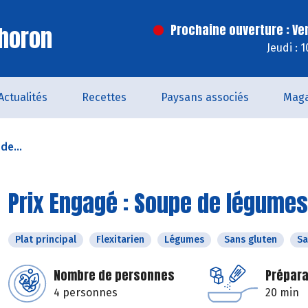
horon
Prochaine ouverture : Ve
Jeudi : 
Actualités
Recettes
Paysans associés
Maga
de...
Prix Engagé : Soupe de légumes
Plat principal
Flexitarien
Légumes
Sans gluten
Sa
Nombre de personnes
Prépara
4 personnes
20 min