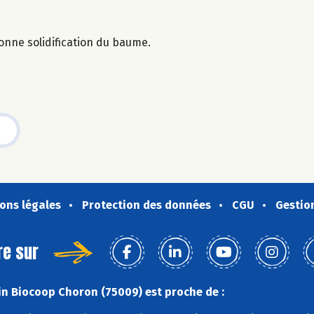
nne solidification du baume.
ons légales
Protection des données
CGU
Gestio
re sur
n Biocoop Choron (75009) est proche de :