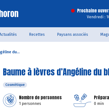
horon
Prochaine ouver
Vendredi : 
Actualités
Recettes
Paysans associés
Maga
éline du...
Baume à lèvres d’Angéline du b
Cosmétique
Nombre de personnes
Prépara
1 personnes
0 min