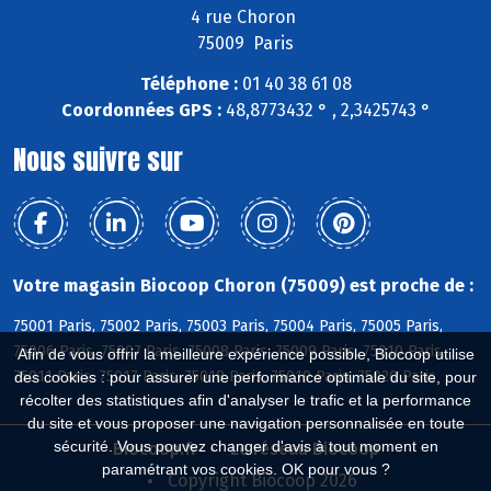
4 rue Choron
75009 Paris
Téléphone :
01 40 38 61 08
Coordonnées GPS :
48,8773432 ° , 2,3425743 °
Nous suivre sur
Votre magasin Biocoop Choron (75009) est proche de :
75001 Paris, 75002 Paris, 75003 Paris, 75004 Paris, 75005 Paris,
75006 Paris, 75007 Paris, 75008 Paris, 75009 Paris, 75010 Paris,
Afin de vous offrir la meilleure expérience possible, Biocoop utilise
75011 Paris, 75017 Paris, 75018 Paris, 75019 Paris, 75020 Paris
des cookies : pour assurer une performance optimale du site, pour
récolter des statistiques afin d'analyser le trafic et la performance
du site et vous proposer une navigation personnalisée en toute
sécurité. Vous pouvez changer d'avis à tout moment en
Biocoop.fr
Le réseau Biocoop
paramétrant vos cookies. OK pour vous ?
Copyright Biocoop 2026