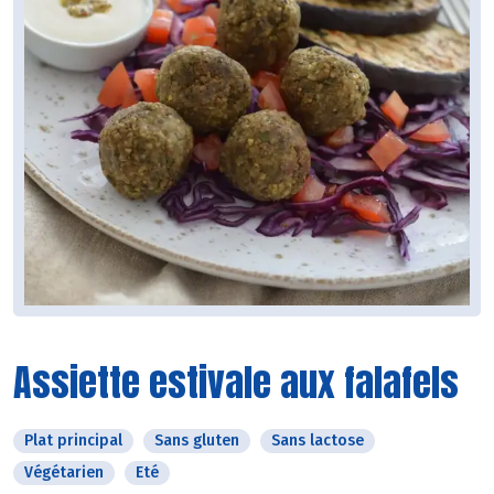
Assiette estivale aux falafels
Plat principal
Sans gluten
Sans lactose
Végétarien
Eté